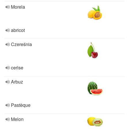
Morela
abricot
Czereśnia
cerise
Arbuz
Pastèque
Melon