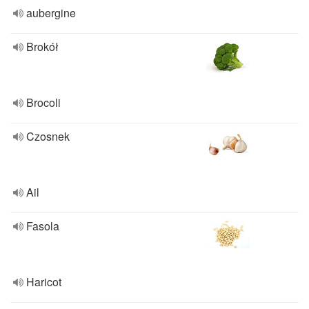
aubergine
Brokół
Brocoli
Czosnek
Ail
Fasola
Haricot