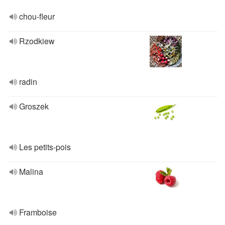
chou-fleur
Rzodkiew
radin
Groszek
Les petits-pois
Malina
Framboise