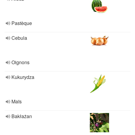
Pastèque
Cebula
Oignons
Kukurydza
Maïs
Bakłażan