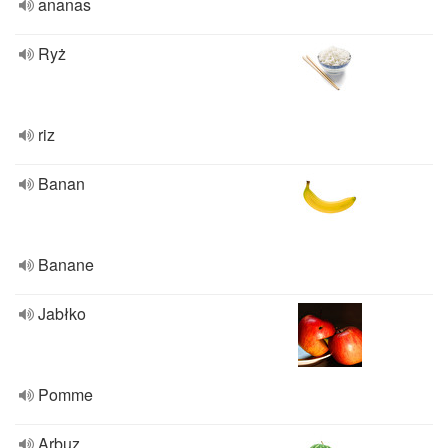
ananas
Ryż
riz
Banan
Banane
Jabłko
Pomme
Arbuz