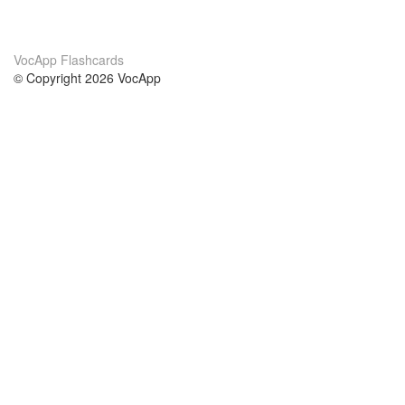
VocApp Flashcards
© Copyright 2026 VocApp
02-798 Mielczarskiego 8/58
Warsaw, Poland (EU)
Acerca de Nosotros
condiciones
nuestro equipo
100% Garantía
blog
política de privacidad
prácticas Erasmus+
condiciones
prácticas a distancia
GDPR
Contacto