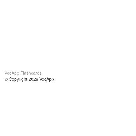
VocApp Flashcards
© Copyright 2026 VocApp
02-798 Mielczarskiego 8/58
Warsaw, Poland (EU)