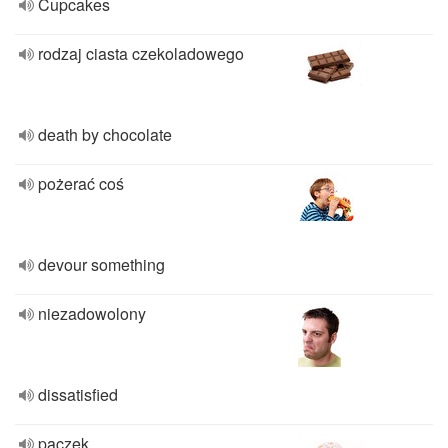
Cupcakes
rodzaj ciasta czekoladowego
death by chocolate
pożerać coś
devour something
niezadowolony
dissatisfied
pączek