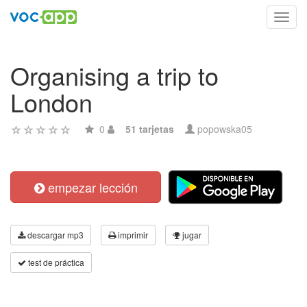
Toggl
navig
Organising a trip to
London
0
51 tarjetas
popowska05
empezar lección
descargar mp3
imprimir
jugar
test de práctica