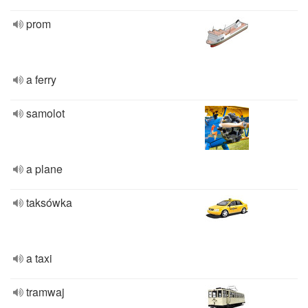
prom
a ferry
samolot
a plane
taksówka
a taxi
tramwaj