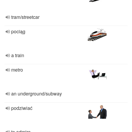
tram/streetcar
pociąg
a train
metro
an underground/subway
podziwiać
to admire