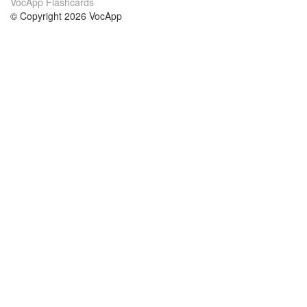
VocApp Flashcards
© Copyright 2026 VocApp
02-798 Mielczarskiego 8/58
Warsaw, Poland (EU)
Acerca de Nosotros
condiciones
nuestro equipo
100% Garantía
blog
política de privacidad
prácticas Erasmus+
condiciones
prácticas a distancia
GDPR
Contacto
cursos
contáctanos
estudio inglés
Ayuda
estudio alemán