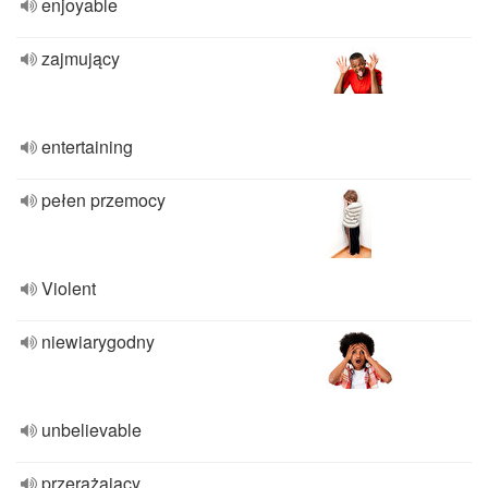
enjoyable
zajmujący
entertaining
pełen przemocy
Violent
niewiarygodny
unbelievable
przerażający