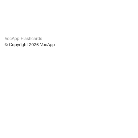
VocApp Flashcards
© Copyright 2026 VocApp
02-798 Mielczarskiego 8/58
Warsaw, Poland (EU)
Acerca de Nosotros
condiciones
nuestro equipo
100% Garantía
blog
política de privacidad