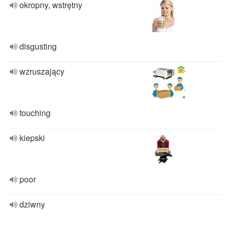
okropny, wstrętny
disgusting
wzruszający
touching
kiepski
poor
dziwny