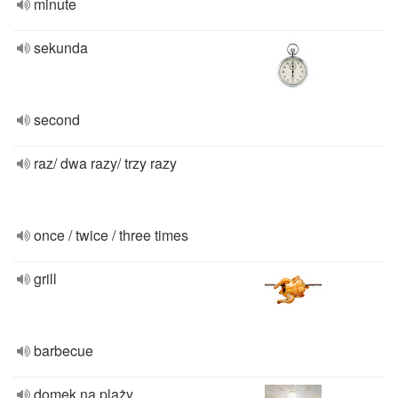
minute
sekunda
second
raz/ dwa razy/ trzy razy
once / twice / three times
grill
barbecue
domek na plaży