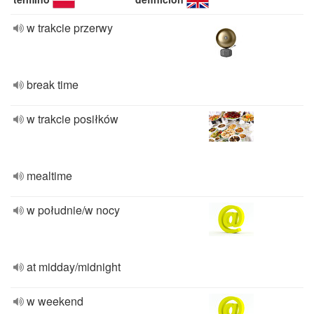
w trakcie przerwy
break time
w trakcie posiłków
mealtime
w południe/w nocy
at midday/midnight
w weekend