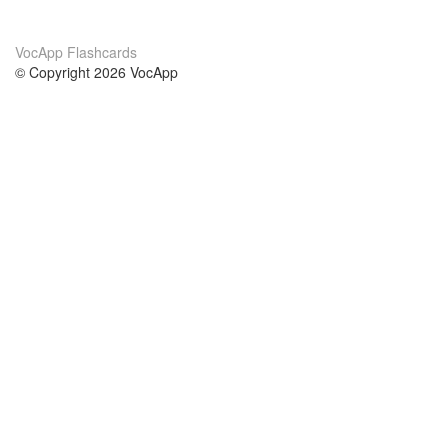
VocApp Flashcards
© Copyright 2026 VocApp
02-798 Mielczarskiego 8/58
Warsaw, Poland (EU)
Acerca de Nosotros
condiciones
nuestro equipo
100% Garantía
blog
política de privacidad
prácticas Erasmus+
condiciones
prácticas a distancia
GDPR
Contacto
cursos