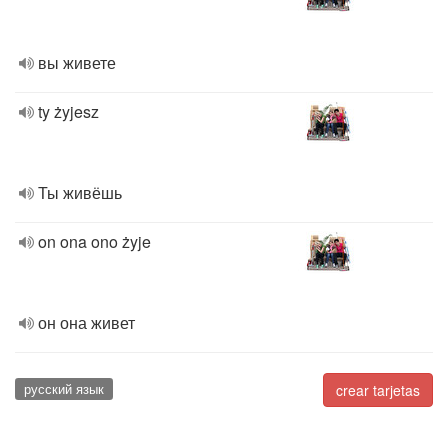
вы живете
ty żyjesz
Ты живёшь
on ona ono żyje
он она живет
русский язык
crear tarjetas