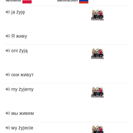
ja żyję
Я живу
oni żyją
они живут
my żyjemy
мы живем
wy żyjecie