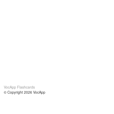
VocApp Flashcards
© Copyright 2026 VocApp
02-798 Mielczarskiego 8/58
Warsaw, Poland (EU)