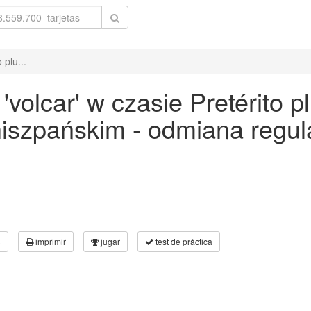
 plu...
volcar' w czasie Pretérito 
 hiszpańskim - odmiana reg
3
imprimir
jugar
test de práctica