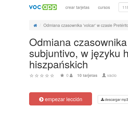
crear tarjetas
cursos
Odmiana czasownika 'volcar' w czasie Pretérito
Odmiana czasownika '
subjuntivo, w języku
hiszpańskich
0
10 tarjetas
vacio
empezar lección
descargar mp