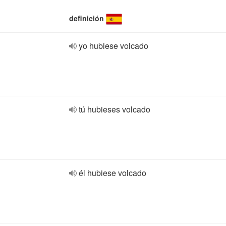
definición
yo hubiese volcado
tú hubieses volcado
él hubiese volcado