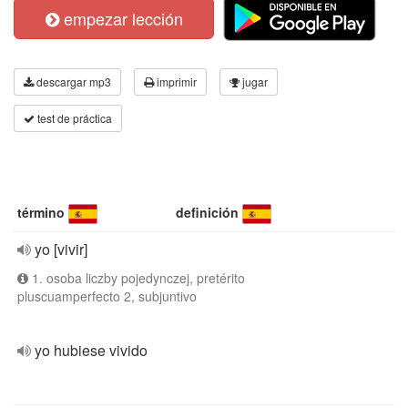
empezar lección
descargar mp3
imprimir
jugar
test de práctica
término
definición
yo [vivir]
1. osoba liczby pojedynczej, pretérito
pluscuamperfecto 2, subjuntivo
yo hubiese vivido