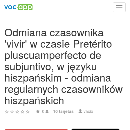
Toggl
navig
Odmiana czasownika
'vivir' w czasie Pretérito
pluscuamperfecto de
subjuntivo, w języku
hiszpańskim - odmiana
regularnych czasowników
hiszpańskich
0
10 tarjetas
vacio