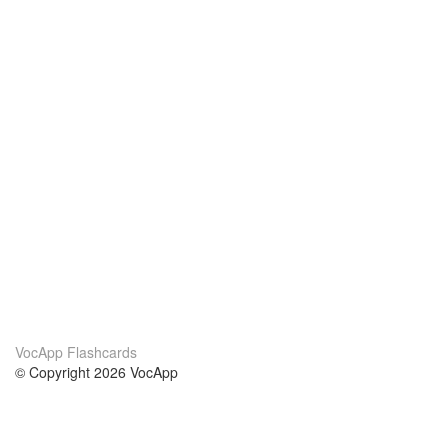
VocApp Flashcards
© Copyright 2026 VocApp
02-798 Mielczarskiego 8/58
Warsaw, Poland (EU)