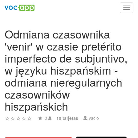
Toggl
navig
Odmiana czasownika
'venir' w czasie pretérito
imperfecto de subjuntivo,
w języku hiszpańskim -
odmiana nieregularnych
czasowników
hiszpańskich
0
10 tarjetas
vacio