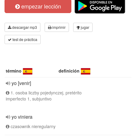
empezar lección
descargar mp3
imprimir
jugar
test de práctica
término
definición
yo [venir]
1. osoba liczby pojedynczej, pretérito
imperfecto 1, subjuntivo
yo viniera
czasownik nieregularny