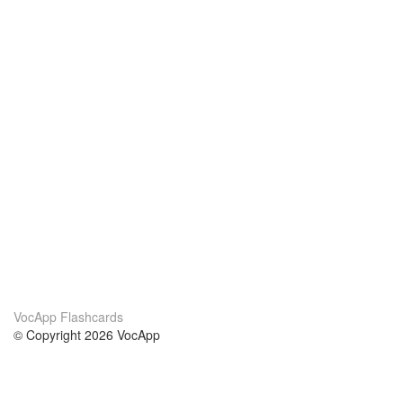
VocApp Flashcards
© Copyright 2026 VocApp
02-798 Mielczarskiego 8/58
Warsaw, Poland (EU)