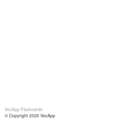
VocApp Flashcards
© Copyright 2026 VocApp
02-798 Mielczarskiego 8/58
Warsaw, Poland (EU)