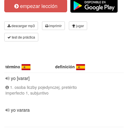
empezar lección
descargar mp3
imprimir
jugar
test de práctica
término
definición
yo [varar]
1. osoba liczby pojedynczej, pretérito
imperfecto 1, subjuntivo
yo varara