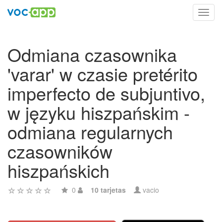
Toggl
navig
Odmiana czasownika
'varar' w czasie pretérito
imperfecto de subjuntivo,
w języku hiszpańskim -
odmiana regularnych
czasowników
hiszpańskich
0
10 tarjetas
vacio