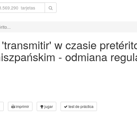
ito...
ransmitir' w czasie pretérit
 hiszpańskim - odmiana reg
3
imprimir
jugar
test de práctica