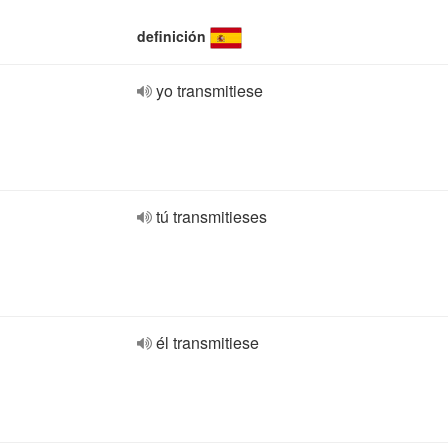
definición
yo transmitiese
tú transmitieses
él transmitiese