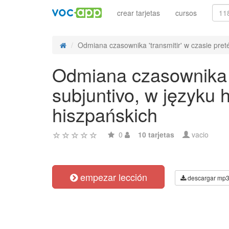
crear tarjetas
cursos
Odmiana czasownika 'transmitir' w czasie pretér
Odmiana czasownika 't
subjuntivo, w języku
hiszpańskich
0
10 tarjetas
vacio
empezar lección
descargar mp