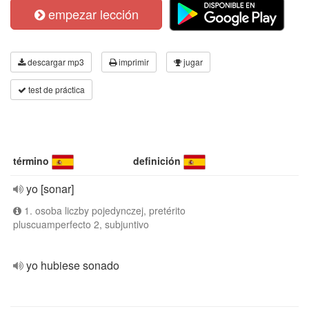
empezar lección
descargar mp3
imprimir
jugar
test de práctica
término
definición
yo [sonar]
1. osoba liczby pojedynczej, pretérito
pluscuamperfecto 2, subjuntivo
yo hubiese sonado