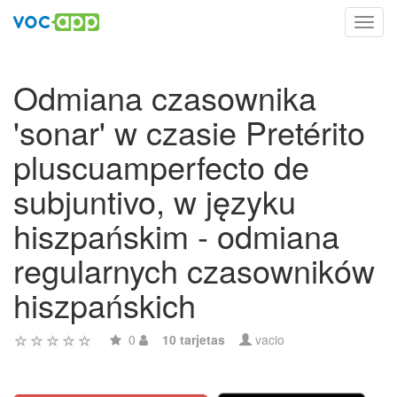
Toggl
navig
Odmiana czasownika
'sonar' w czasie Pretérito
pluscuamperfecto de
subjuntivo, w języku
hiszpańskim - odmiana
regularnych czasowników
hiszpańskich
0
10 tarjetas
vacio