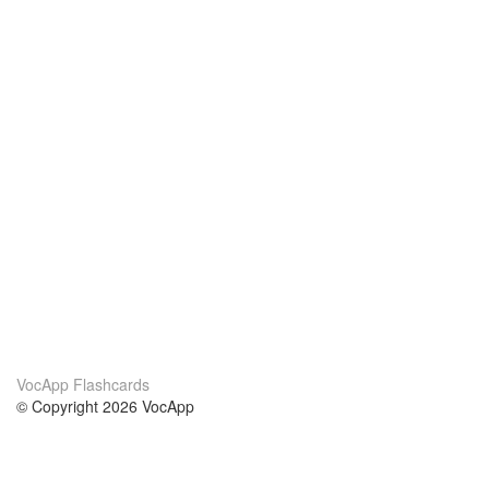
VocApp Flashcards
© Copyright 2026 VocApp
02-798 Mielczarskiego 8/58
Warsaw, Poland (EU)