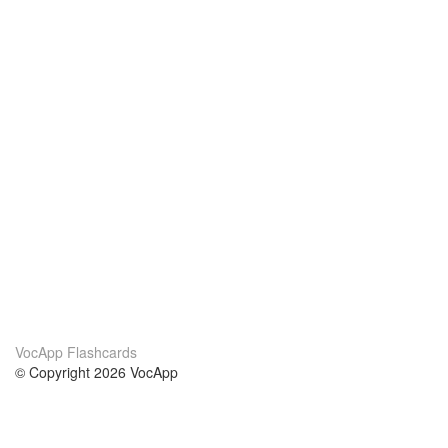
VocApp Flashcards
© Copyright 2026 VocApp
02-798 Mielczarskiego 8/58
Warsaw, Poland (EU)