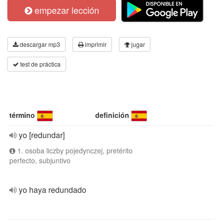
empezar lección
descargar mp3
imprimir
jugar
test de práctica
término
definición
yo [redundar]
1. osoba liczby pojedynczej, pretérito
perfecto, subjuntivo
yo haya redundado