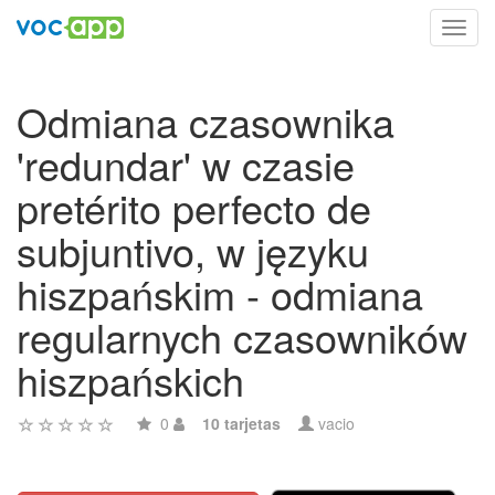
Toggl
navig
Odmiana czasownika
'redundar' w czasie
pretérito perfecto de
subjuntivo, w języku
hiszpańskim - odmiana
regularnych czasowników
hiszpańskich
0
10 tarjetas
vacio