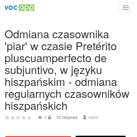
Toggl
navig
Odmiana czasownika
'piar' w czasie Pretérito
pluscuamperfecto de
subjuntivo, w języku
hiszpańskim - odmiana
regularnych czasowników
hiszpańskich
0
10 tarjetas
vacio