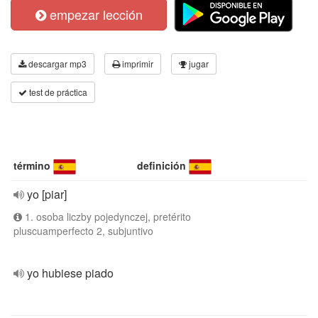
empezar lección
descargar mp3
imprimir
jugar
test de práctica
término
definición
yo [piar]
1. osoba liczby pojedynczej, pretérito
pluscuamperfecto 2, subjuntivo
yo hubiese piado