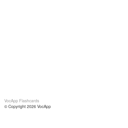
VocApp Flashcards
© Copyright 2026 VocApp
02-798 Mielczarskiego 8/58
Warsaw, Poland (EU)