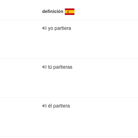
definición
yo partiera
tú partieras
él partiera