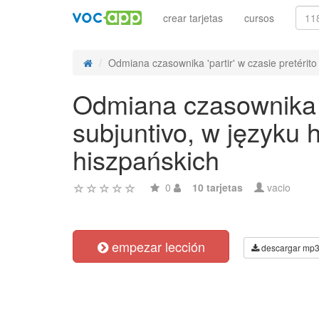
crear tarjetas
cursos
Odmiana czasownika 'partir' w czasie pretérito 
Odmiana czasownika 'p
subjuntivo, w języku
hiszpańskich
0
10 tarjetas
vacio
empezar lección
descargar mp