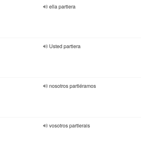
ella partiera
Usted partiera
nosotros partiéramos
vosotros partierais