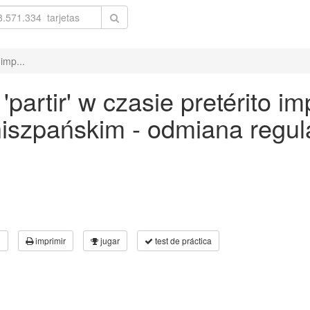
imp...
artir' w czasie pretérito im
 hiszpańskim - odmiana reg
3
imprimir
jugar
test de práctica