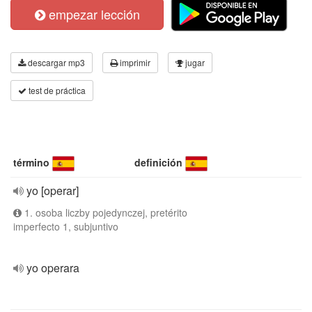
empezar lección
descargar mp3
imprimir
jugar
test de práctica
término
definición
yo [operar]
1. osoba liczby pojedynczej, pretérito
imperfecto 1, subjuntivo
yo operara