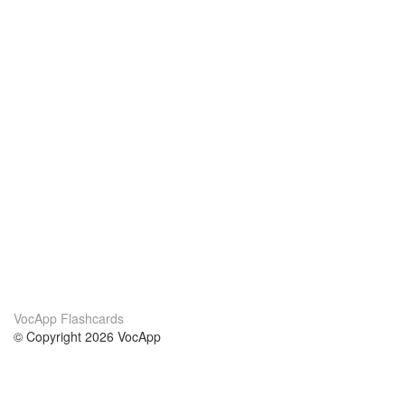
VocApp Flashcards
© Copyright 2026 VocApp
02-798 Mielczarskiego 8/58
Warsaw, Poland (EU)