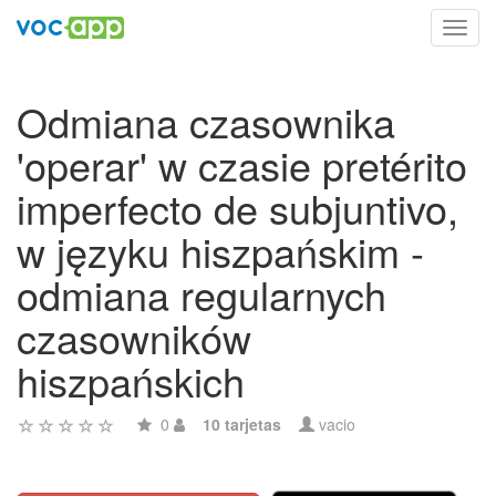
Toggl
navig
Odmiana czasownika
'operar' w czasie pretérito
imperfecto de subjuntivo,
w języku hiszpańskim -
odmiana regularnych
czasowników
hiszpańskich
0
10 tarjetas
vacio