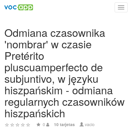
Toggl
navig
Odmiana czasownika
'nombrar' w czasie
Pretérito
pluscuamperfecto de
subjuntivo, w języku
hiszpańskim - odmiana
regularnych czasowników
hiszpańskich
0
10 tarjetas
vacio