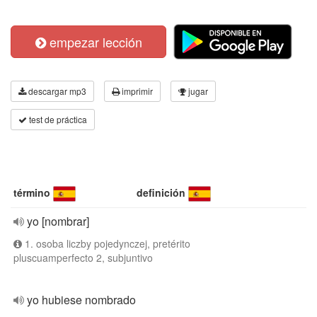
empezar lección
descargar mp3
imprimir
jugar
test de práctica
término
definición
yo [nombrar]
1. osoba liczby pojedynczej, pretérito
pluscuamperfecto 2, subjuntivo
yo hubiese nombrado