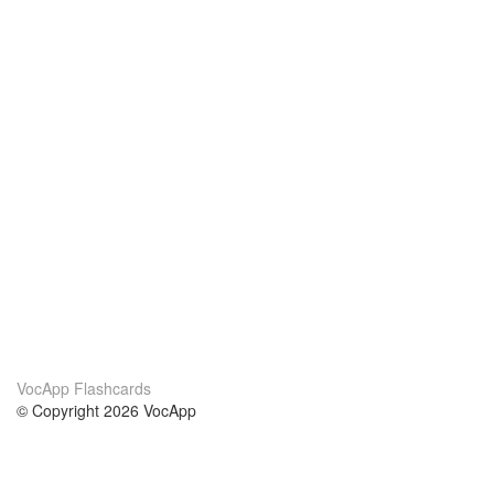
VocApp Flashcards
© Copyright 2026 VocApp
02-798 Mielczarskiego 8/58
Warsaw, Poland (EU)