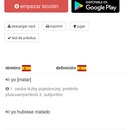
empezar lección
descargar mp3
imprimir
jugar
test de práctica
término
definición
yo [matar]
1. osoba liczby pojedynczej, pretérito
pluscuamperfecto 2, subjuntivo
yo hubiese matado