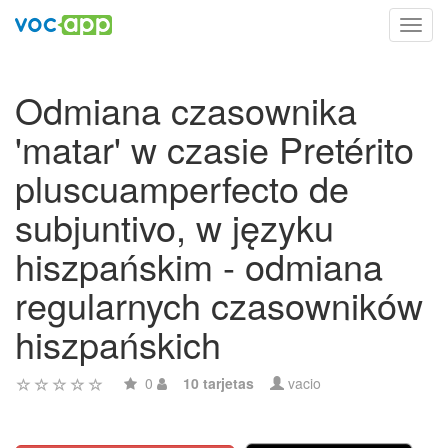
Toggl
navig
Odmiana czasownika
'matar' w czasie Pretérito
pluscuamperfecto de
subjuntivo, w języku
hiszpańskim - odmiana
regularnych czasowników
hiszpańskich
0
10 tarjetas
vacio