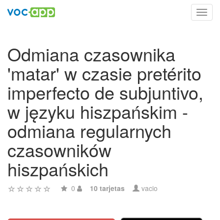
Toggl
navig
Odmiana czasownika
'matar' w czasie pretérito
imperfecto de subjuntivo,
w języku hiszpańskim -
odmiana regularnych
czasowników
hiszpańskich
0
10 tarjetas
vacio