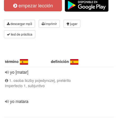
empezar lección
descargar mp3
imprimir
jugar
test de práctica
término
definición
yo [matar]
1. osoba liczby pojedynczej, pretérito
imperfecto 1, subjuntivo
yo matara