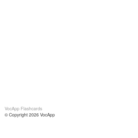
VocApp Flashcards
© Copyright 2026 VocApp
02-798 Mielczarskiego 8/58
Warsaw, Poland (EU)