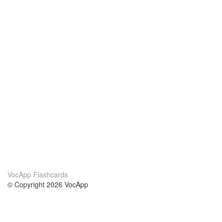
VocApp Flashcards
© Copyright 2026 VocApp
02-798 Mielczarskiego 8/58
Warsaw, Poland (EU)