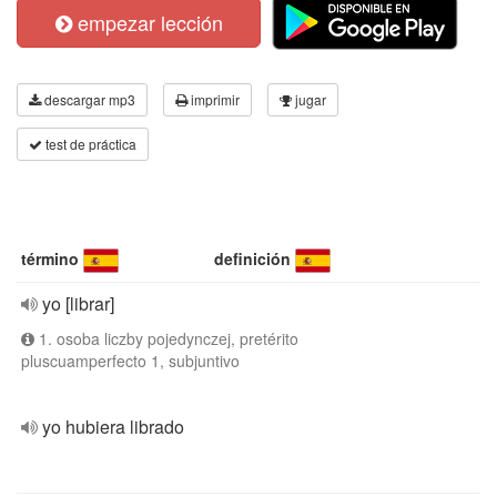
empezar lección
descargar mp3
imprimir
jugar
test de práctica
término
definición
yo [librar]
1. osoba liczby pojedynczej, pretérito
pluscuamperfecto 1, subjuntivo
yo hubiera librado