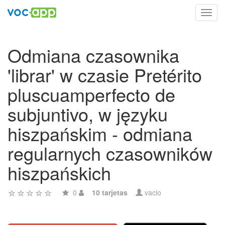
Toggl
navig
Odmiana czasownika
'librar' w czasie Pretérito
pluscuamperfecto de
subjuntivo, w języku
hiszpańskim - odmiana
regularnych czasowników
hiszpańskich
0
10 tarjetas
vacio