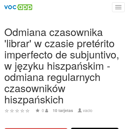
Toggl
navig
Odmiana czasownika
'librar' w czasie pretérito
imperfecto de subjuntivo,
w języku hiszpańskim -
odmiana regularnych
czasowników
hiszpańskich
0
10 tarjetas
vacio