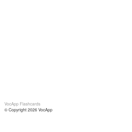
VocApp Flashcards
© Copyright 2026 VocApp
02-798 Mielczarskiego 8/58
Warsaw, Poland (EU)