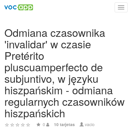
Toggl
navig
Odmiana czasownika
'invalidar' w czasie
Pretérito
pluscuamperfecto de
subjuntivo, w języku
hiszpańskim - odmiana
regularnych czasowników
hiszpańskich
0
10 tarjetas
vacio