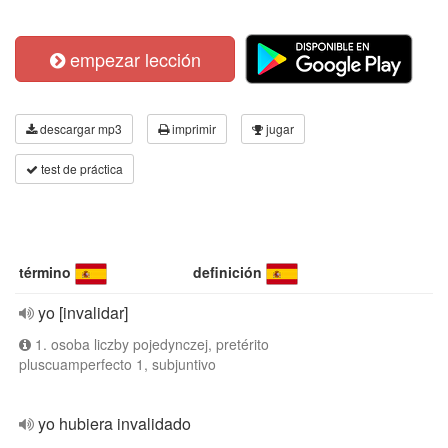
empezar lección
descargar mp3
imprimir
jugar
test de práctica
término
definición
yo [invalidar]
1. osoba liczby pojedynczej, pretérito
pluscuamperfecto 1, subjuntivo
yo hubiera invalidado