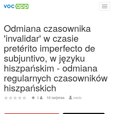
Toggl
navig
Odmiana czasownika
'invalidar' w czasie
pretérito imperfecto de
subjuntivo, w języku
hiszpańskim - odmiana
regularnych czasowników
hiszpańskich
0
10 tarjetas
vacio