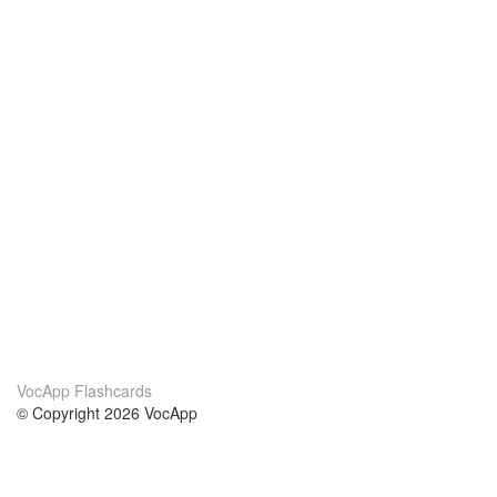
VocApp Flashcards
© Copyright 2026 VocApp
02-798 Mielczarskiego 8/58
Warsaw, Poland (EU)