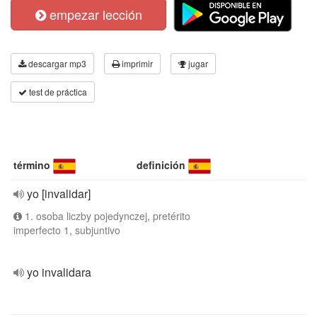
empezar lección
descargar mp3
imprimir
jugar
test de práctica
término
definición
yo [invalidar]
1. osoba liczby pojedynczej, pretérito
imperfecto 1, subjuntivo
yo invalidara