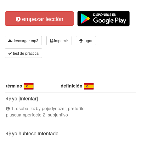
empezar lección
descargar mp3
imprimir
jugar
test de práctica
término
definición
yo [intentar]
1. osoba liczby pojedynczej, pretérito
pluscuamperfecto 2, subjuntivo
yo hubiese intentado