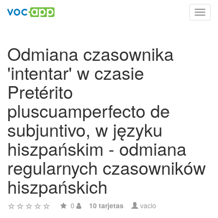
Toggl
navig
Odmiana czasownika
'intentar' w czasie
Pretérito
pluscuamperfecto de
subjuntivo, w języku
hiszpańskim - odmiana
regularnych czasowników
hiszpańskich
0
10 tarjetas
vacio