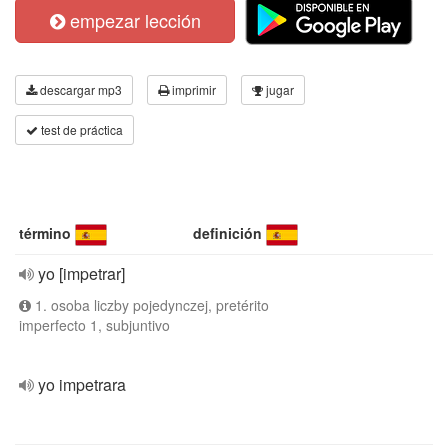
empezar lección
descargar mp3
imprimir
jugar
test de práctica
término
definición
yo [impetrar]
1. osoba liczby pojedynczej, pretérito
imperfecto 1, subjuntivo
yo impetrara