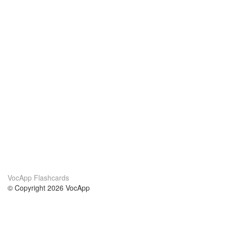
VocApp Flashcards
© Copyright 2026 VocApp
02-798 Mielczarskiego 8/58
Warsaw, Poland (EU)