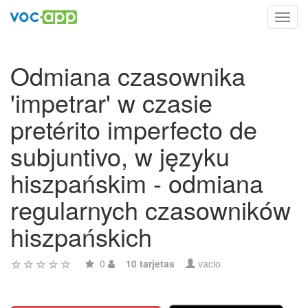
Toggl
navig
Odmiana czasownika
'impetrar' w czasie
pretérito imperfecto de
subjuntivo, w języku
hiszpańskim - odmiana
regularnych czasowników
hiszpańskich
0
10 tarjetas
vacio