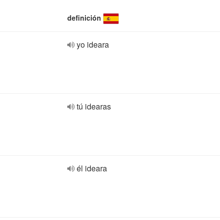
definición
yo ideara
tú idearas
él ideara