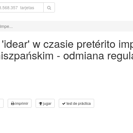
impe...
dear' w czasie pretérito im
 hiszpańskim - odmiana reg
3
imprimir
jugar
test de práctica