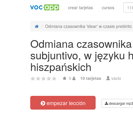
crear tarjetas
cursos
Odmiana czasownika 'idear' w czasie pretérito 
Odmiana czasownika 'i
subjuntivo, w języku
hiszpańskich
0
10 tarjetas
vacio
empezar lección
descargar mp