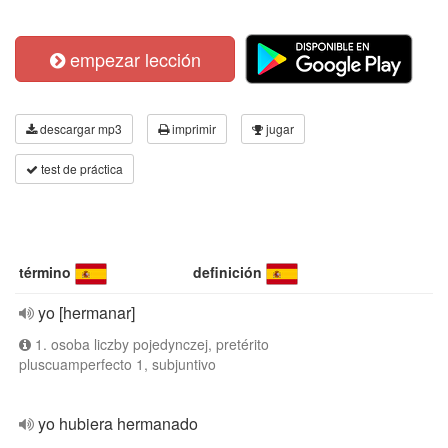
empezar lección
descargar mp3
imprimir
jugar
test de práctica
término
definición
yo [hermanar]
1. osoba liczby pojedynczej, pretérito
pluscuamperfecto 1, subjuntivo
yo hubiera hermanado