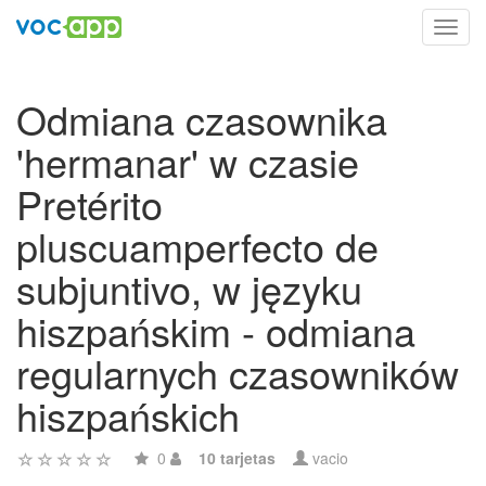
Toggl
navig
Odmiana czasownika
'hermanar' w czasie
Pretérito
pluscuamperfecto de
subjuntivo, w języku
hiszpańskim - odmiana
regularnych czasowników
hiszpańskich
0
10 tarjetas
vacio