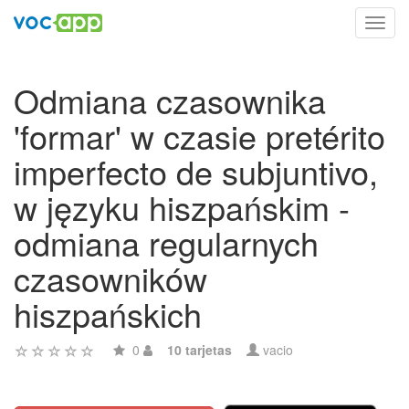
Toggl
navig
Odmiana czasownika
'formar' w czasie pretérito
imperfecto de subjuntivo,
w języku hiszpańskim -
odmiana regularnych
czasowników
hiszpańskich
0
10 tarjetas
vacio