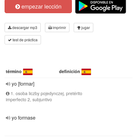
empezar lección
descargar mp3
imprimir
jugar
test de práctica
término
definición
yo [formar]
1. osoba liczby pojedynczej, pretérito
imperfecto 2, subjuntivo
yo formase