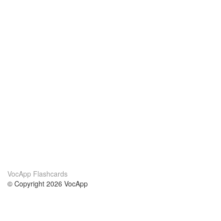
VocApp Flashcards
© Copyright 2026 VocApp
02-798 Mielczarskiego 8/58
Warsaw, Poland (EU)