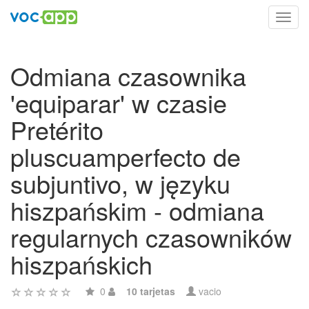
Toggl
navig
Odmiana czasownika
'equiparar' w czasie
Pretérito
pluscuamperfecto de
subjuntivo, w języku
hiszpańskim - odmiana
regularnych czasowników
hiszpańskich
0
10 tarjetas
vacio