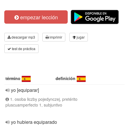
empezar lección
descargar mp3
imprimir
jugar
test de práctica
término
definición
yo [equiparar]
1. osoba liczby pojedynczej, pretérito
pluscuamperfecto 1, subjuntivo
yo hubiera equiparado