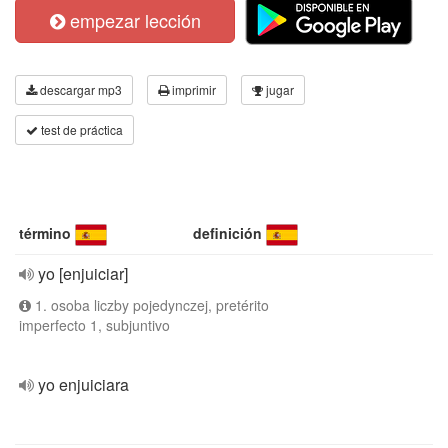
empezar lección
descargar mp3
imprimir
jugar
test de práctica
término
definición
yo [enjuiciar]
1. osoba liczby pojedynczej, pretérito
imperfecto 1, subjuntivo
yo enjuiciara