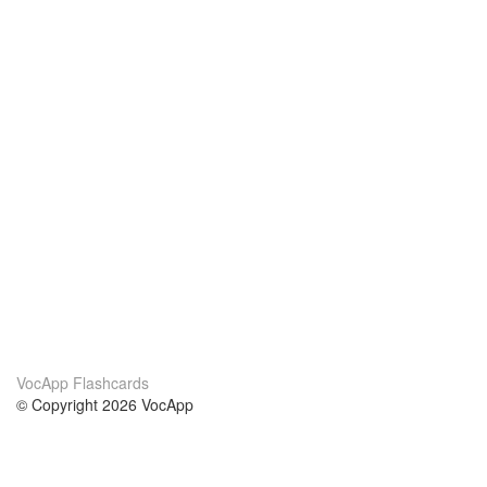
VocApp Flashcards
© Copyright 2026 VocApp
02-798 Mielczarskiego 8/58
Warsaw, Poland (EU)