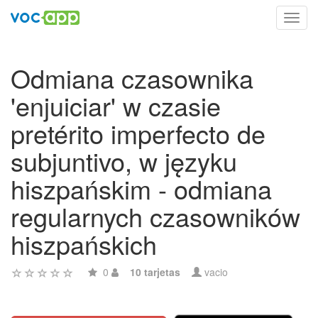
Toggl
navig
Odmiana czasownika
'enjuiciar' w czasie
pretérito imperfecto de
subjuntivo, w języku
hiszpańskim - odmiana
regularnych czasowników
hiszpańskich
0
10 tarjetas
vacio