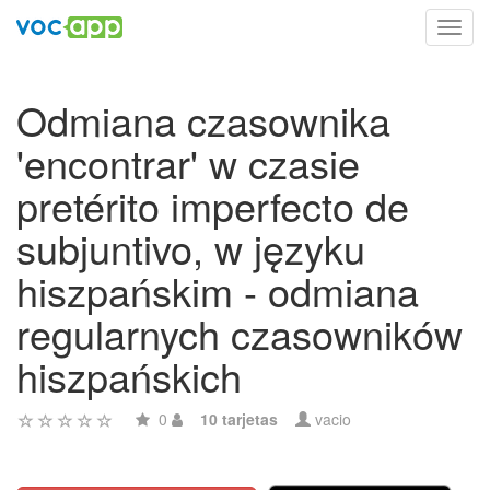
Toggl
navig
Odmiana czasownika
'encontrar' w czasie
pretérito imperfecto de
subjuntivo, w języku
hiszpańskim - odmiana
regularnych czasowników
hiszpańskich
0
10 tarjetas
vacio