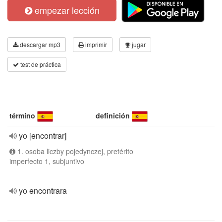
empezar lección
descargar mp3
imprimir
jugar
test de práctica
término
definición
yo [encontrar]
1. osoba liczby pojedynczej, pretérito
imperfecto 1, subjuntivo
yo encontrara