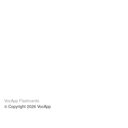
VocApp Flashcards
© Copyright 2026 VocApp
02-798 Mielczarskiego 8/58
Warsaw, Poland (EU)