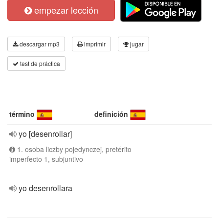
empezar lección
descargar mp3
imprimir
jugar
test de práctica
término
definición
yo [desenrollar]
1. osoba liczby pojedynczej, pretérito
imperfecto 1, subjuntivo
yo desenrollara