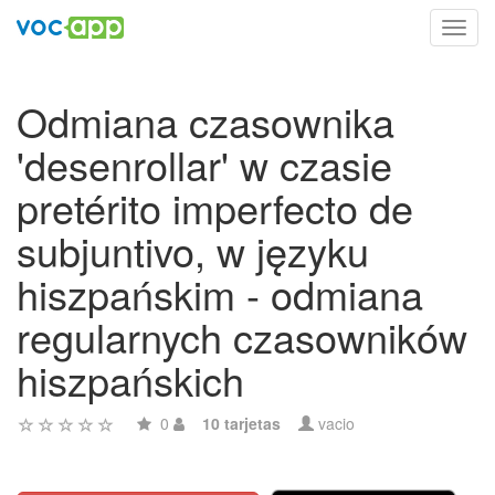
Toggl
navig
Odmiana czasownika
'desenrollar' w czasie
pretérito imperfecto de
subjuntivo, w języku
hiszpańskim - odmiana
regularnych czasowników
hiszpańskich
0
10 tarjetas
vacio