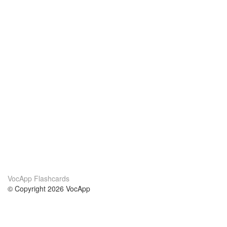
VocApp Flashcards
© Copyright 2026 VocApp
02-798 Mielczarskiego 8/58
Warsaw, Poland (EU)