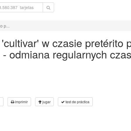
o p...
ultivar' w czasie pretérito p
 - odmiana regularnych cz
3
imprimir
jugar
test de práctica