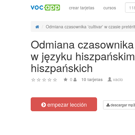
crear tarjetas
cursos
Odmiana czasownika 'cultivar' w czasie pretérit
Odmiana czasownika 'c
w języku hiszpańskim
hiszpańskich
0
10 tarjetas
vacio
empezar lección
descargar mp