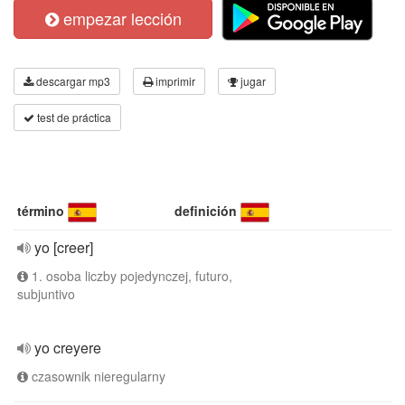
empezar lección
descargar mp3
imprimir
jugar
test de práctica
término
definición
yo [creer]
1. osoba liczby pojedynczej, futuro,
subjuntivo
yo creyere
czasownik nieregularny