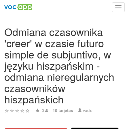
Toggl
navig
Odmiana czasownika
'creer' w czasie futuro
simple de subjuntivo, w
języku hiszpańskim -
odmiana nieregularnych
czasowników
hiszpańskich
0
10 tarjetas
vacio