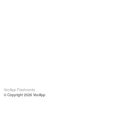
VocApp Flashcards
© Copyright 2026 VocApp
02-798 Mielczarskiego 8/58
Warsaw, Poland (EU)