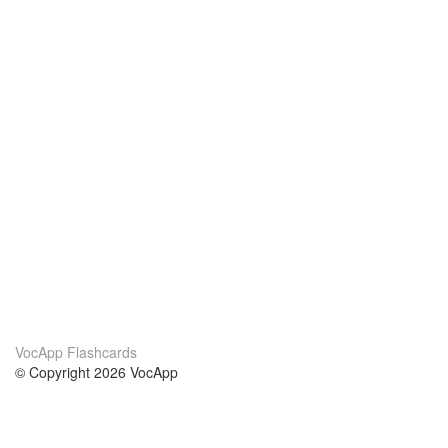
VocApp Flashcards
© Copyright 2026 VocApp
02-798 Mielczarskiego 8/58
Warsaw, Poland (EU)