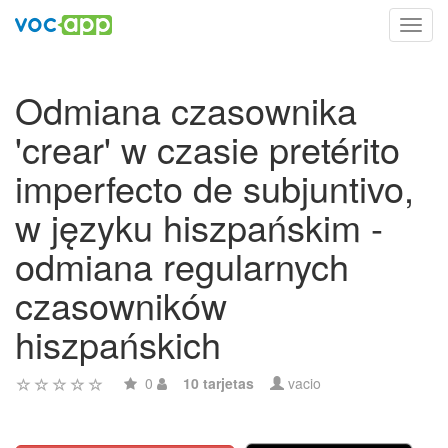
Toggl
navig
Odmiana czasownika
'crear' w czasie pretérito
imperfecto de subjuntivo,
w języku hiszpańskim -
odmiana regularnych
czasowników
hiszpańskich
0
10 tarjetas
vacio