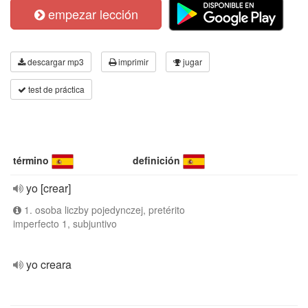
empezar lección
descargar mp3
imprimir
jugar
test de práctica
término
definición
yo [crear]
1. osoba liczby pojedynczej, pretérito
imperfecto 1, subjuntivo
yo creara