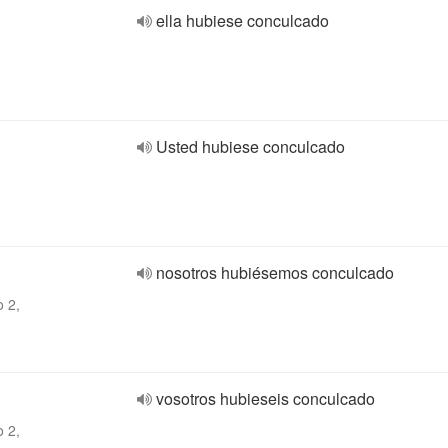
ella hubiese conculcado
Usted hubiese conculcado
nosotros hubiésemos conculcado
o 2,
vosotros hubieseis conculcado
o 2,