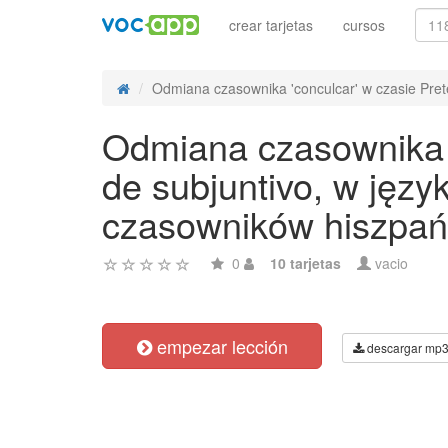
crear tarjetas
cursos
Odmiana czasownika 'conculcar' w czasie Pretér
Odmiana czasownika '
de subjuntivo, w jęz
czasowników hiszpań
0
10 tarjetas
vacio
empezar lección
descargar mp