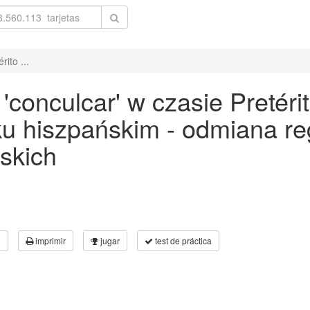
ito ...
conculcar' w czasie Pretéri
yku hiszpańskim - odmiana r
skich
3
imprimir
jugar
test de práctica