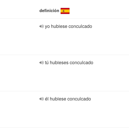
definición
yo hubiese conculcado
tú hubieses conculcado
él hubiese conculcado