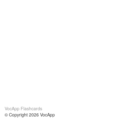
VocApp Flashcards
© Copyright 2026 VocApp
02-798 Mielczarskiego 8/58
Warsaw, Poland (EU)