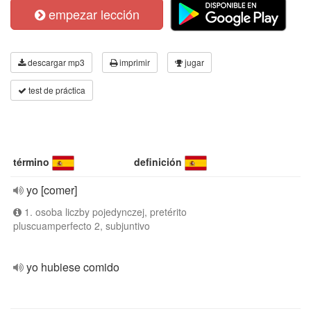
empezar lección
descargar mp3
imprimir
jugar
test de práctica
término
definición
yo [comer]
1. osoba liczby pojedynczej, pretérito
pluscuamperfecto 2, subjuntivo
yo hubiese comido