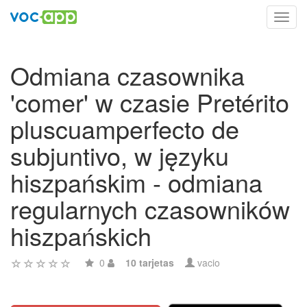
Toggl
navig
Odmiana czasownika
'comer' w czasie Pretérito
pluscuamperfecto de
subjuntivo, w języku
hiszpańskim - odmiana
regularnych czasowników
hiszpańskich
0
10 tarjetas
vacio