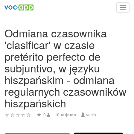
Toggl
navig
Odmiana czasownika
'clasificar' w czasie
pretérito perfecto de
subjuntivo, w języku
hiszpańskim - odmiana
regularnych czasowników
hiszpańskich
0
10 tarjetas
vacio