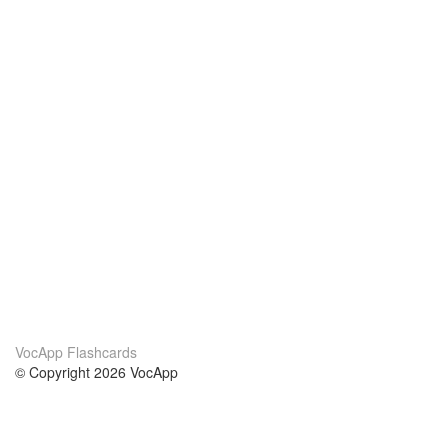
VocApp Flashcards
© Copyright 2026 VocApp
02-798 Mielczarskiego 8/58
Warsaw, Poland (EU)