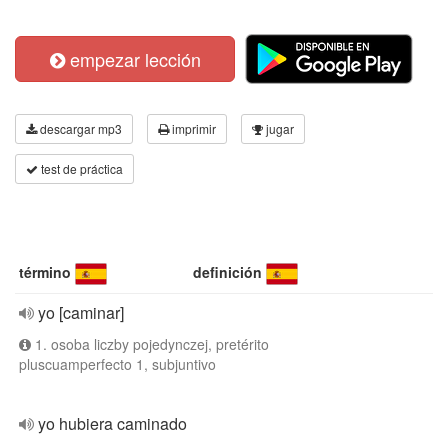
empezar lección
descargar mp3
imprimir
jugar
test de práctica
término
definición
yo [caminar]
1. osoba liczby pojedynczej, pretérito
pluscuamperfecto 1, subjuntivo
yo hubiera caminado