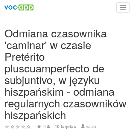
Toggl
navig
Odmiana czasownika
'caminar' w czasie
Pretérito
pluscuamperfecto de
subjuntivo, w języku
hiszpańskim - odmiana
regularnych czasowników
hiszpańskich
0
10 tarjetas
vacio