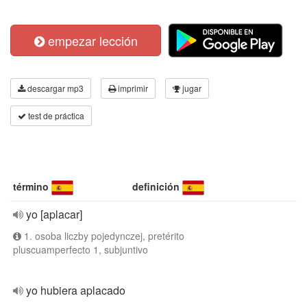
empezar lección
descargar mp3
imprimir
jugar
test de práctica
término
definición
yo [aplacar]
1. osoba liczby pojedynczej, pretérito
pluscuamperfecto 1, subjuntivo
yo hubiera aplacado