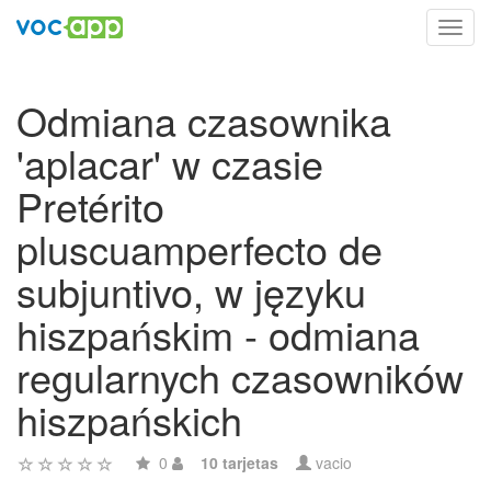
Toggl
navig
Odmiana czasownika
'aplacar' w czasie
Pretérito
pluscuamperfecto de
subjuntivo, w języku
hiszpańskim - odmiana
regularnych czasowników
hiszpańskich
0
10 tarjetas
vacio