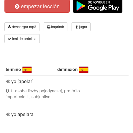
empezar lección
descargar mp3
imprimir
jugar
test de práctica
término
definición
yo [apelar]
1. osoba liczby pojedynczej, pretérito
imperfecto 1, subjuntivo
yo apelara