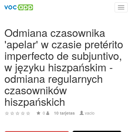
Toggl
navig
Odmiana czasownika
'apelar' w czasie pretérito
imperfecto de subjuntivo,
w języku hiszpańskim -
odmiana regularnych
czasowników
hiszpańskich
0
10 tarjetas
vacio