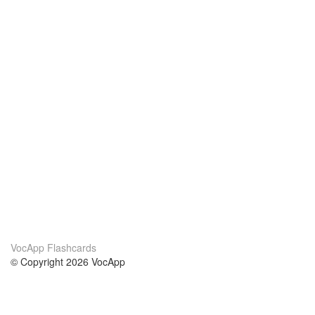
VocApp Flashcards
© Copyright 2026 VocApp
02-798 Mielczarskiego 8/58
Warsaw, Poland (EU)