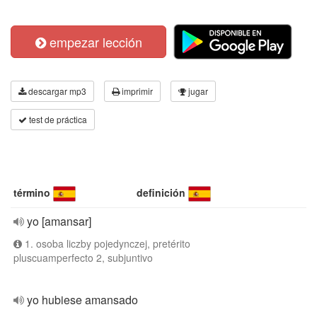
empezar lección
descargar mp3
imprimir
jugar
test de práctica
término
definición
yo [amansar]
1. osoba liczby pojedynczej, pretérito
pluscuamperfecto 2, subjuntivo
yo hubiese amansado