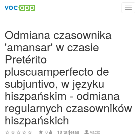
Toggl
navig
Odmiana czasownika
'amansar' w czasie
Pretérito
pluscuamperfecto de
subjuntivo, w języku
hiszpańskim - odmiana
regularnych czasowników
hiszpańskich
0
10 tarjetas
vacio