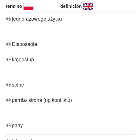
término
definición
jednorazowego użytku
Disposable
kręgosłup
spine
parrtia/ strona (np konfilktu)
party