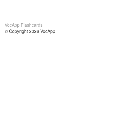
VocApp Flashcards
© Copyright 2026 VocApp
02-798 Mielczarskiego 8/58
Warsaw, Poland (EU)
Acerca de Nosotros
condiciones
nuestro equipo
100% Garantía
blog
política de privacidad
prácticas Erasmus+
condiciones
prácticas a distancia
GDPR