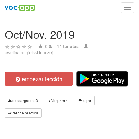
Toggl
navig
Oct/Nov. 2019
0
14 tarjetas
ewelina.angielski.inaczej
empezar lección
descargar mp3
imprimir
jugar
test de práctica