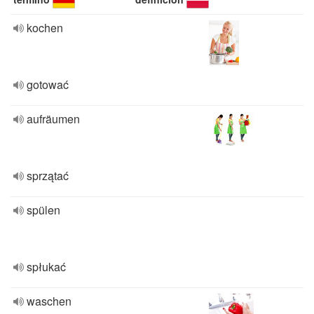
kochen
gotować
aufräumen
sprzątać
spülen
spłukać
waschen