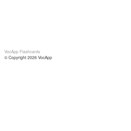
VocApp Flashcards
© Copyright 2026 VocApp
02-798 Mielczarskiego 8/58
Warsaw, Poland (EU)
Acerca de Nosotros
condiciones