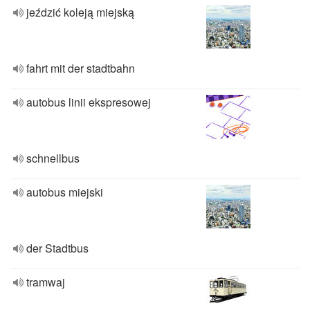
jeździć koleją miejską
fahrt mit der stadtbahn
autobus linii ekspresowej
schnellbus
autobus miejski
der Stadtbus
tramwaj