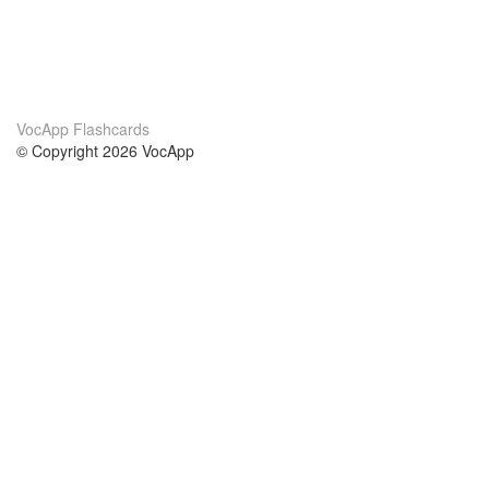
VocApp Flashcards
© Copyright 2026 VocApp
02-798 Mielczarskiego 8/58
Warsaw, Poland (EU)
Acerca de Nosotros
condiciones
nuestro equipo
100% Garantía
blog
política de privacidad
prácticas Erasmus+
condiciones