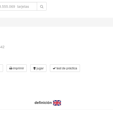
542
3
imprimir
jugar
test de práctica
definición