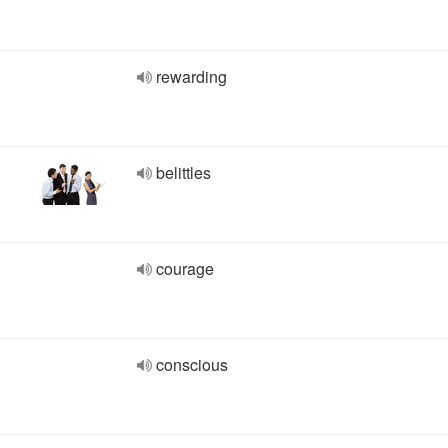
rewarding
belittles
courage
conscious