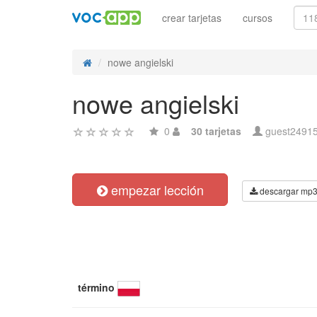
crear tarjetas
cursos
nowe angielski
nowe angielski
0
30 tarjetas
guest2491
empezar lección
descargar mp
término