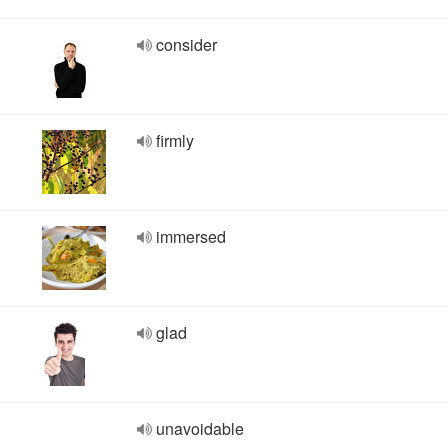
consider
firmly
immersed
glad
unavoidable