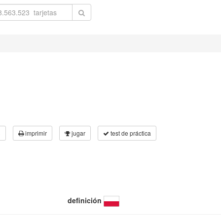
3
imprimir
jugar
test de práctica
definición