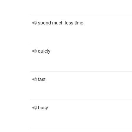
spend much less time
quicly
fast
busy