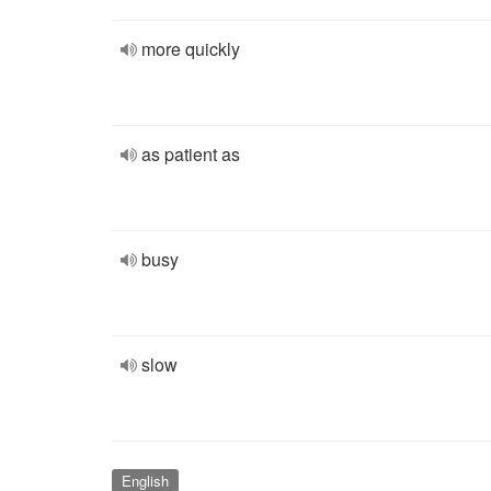
more quickly
as patient as
busy
slow
English