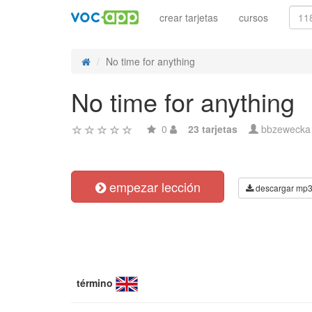
crear tarjetas
cursos
No time for anything
No time for anything
0
23 tarjetas
bbzewecka
empezar lección
descargar mp
término