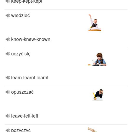
keep-kept-kept
wiedzieć
know-knew-known
uczyć się
learn-learnt-learnt
opuszczać
leave-left-left
pożyczyć