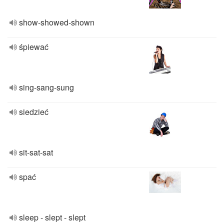
show-showed-shown
śpiewać
sing-sang-sung
siedzieć
sit-sat-sat
spać
sleep - slept - slept