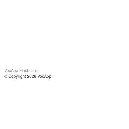
VocApp Flashcards
© Copyright 2026 VocApp
02-798 Mielczarskiego 8/58
Warsaw, Poland (EU)