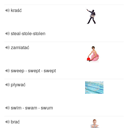
kraść
steal-stole-stolen
zamiatać
sweep - swept - swept
pływać
swim - swam - swum
brać