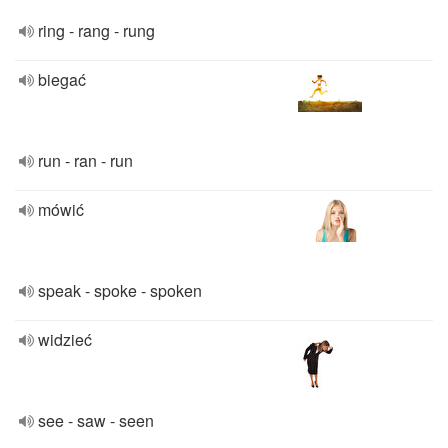
ring - rang - rung
biegać
run - ran - run
mówić
speak - spoke - spoken
widzieć
see - saw - seen