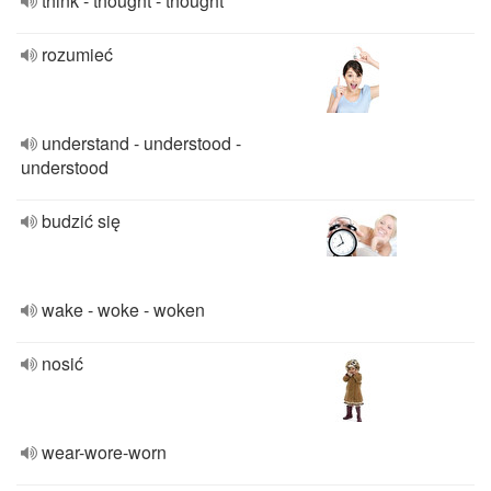
think - thought - thought
rozumieć
understand - understood -
understood
budzić się
wake - woke - woken
nosić
wear-wore-worn