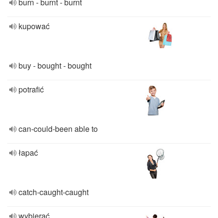
burn - burnt - burnt
kupować
buy - bought - bought
potrafić
can-could-been able to
łapać
catch-caught-caught
wybierać