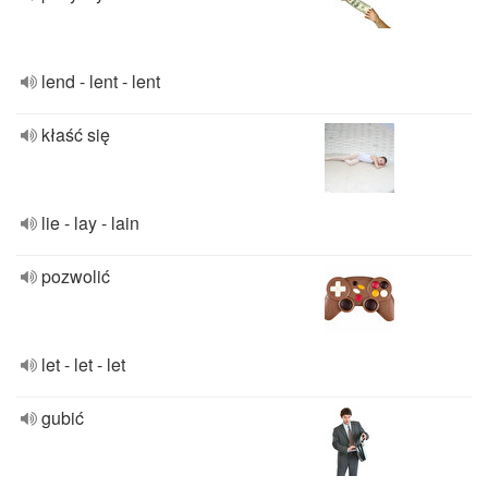
lend - lent - lent
kłaść się
lie - lay - lain
pozwolić
let - let - let
gubić