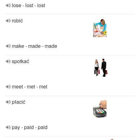
lose - lost - lost
robić
make - made - made
spotkać
meet - met - met
płacić
pay - paid - paid